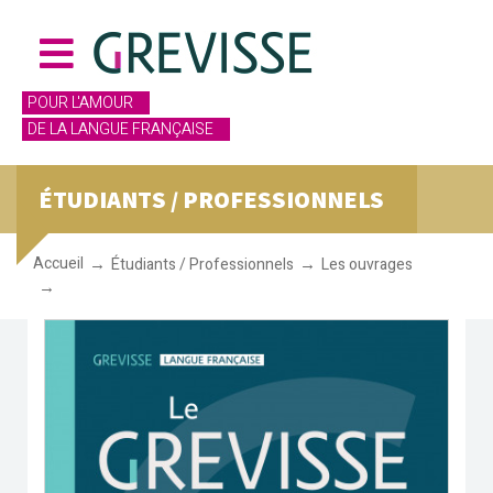
POUR L'AMOUR
DE LA LANGUE FRANÇAISE
ÉTUDIANTS / PROFESSIONNELS
Accueil
Étudiants / Professionnels
Les ouvrages
Le Grevisse de l'étudiant